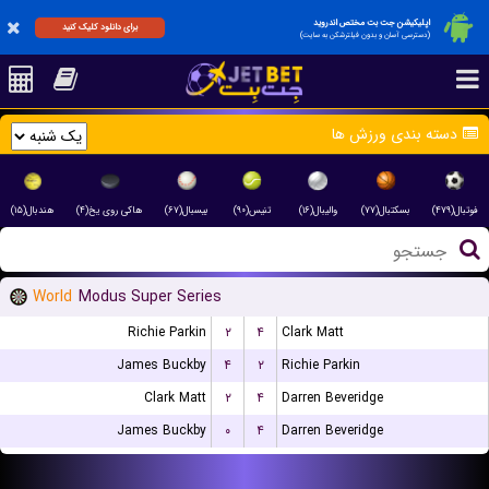
اپلیکیشن جت بت مختص اندروید
برای دانلود کلیک کنید
(دسترسی آسان و بدون فیلترشکن به سایت)
دسته بندی ورزش ها
فوتبال(۴۷۹)
بسکتبال(۷۷)
والیبال(۱۶)
تنیس(۹۰)
بیسبال(۶۷)
هاکی روی یخ(۴)
هندبال(۱۵)
World
Modus Super Series
Richie Parkin
۲
۴
Clark Matt
James Buckby
۴
۲
Richie Parkin
Clark Matt
۲
۴
Darren Beveridge
James Buckby
۰
۴
Darren Beveridge