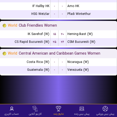
IF Hallby HK
-
-
Amo HK
HSG Wetzlar
-
-
Pfadi Winterthur
World
Club Friendlies Women
IK Savehof (W)
۱۵
۲۰
Herning-Ikast (W)
CS Rapid Bucuresti (W)
۲۵
۲۶
CSM Bucuresti (W)
World
Central American and Caribbean Games Women
Costa Rica (W)
-
-
Nicaragua (W)
Guatemala (W)
-
-
Venezuela (W)
پیش بینی ورزشی
پیش بینی زنده
نتایج زنده
کازینو آنلاین
حساب کاربری