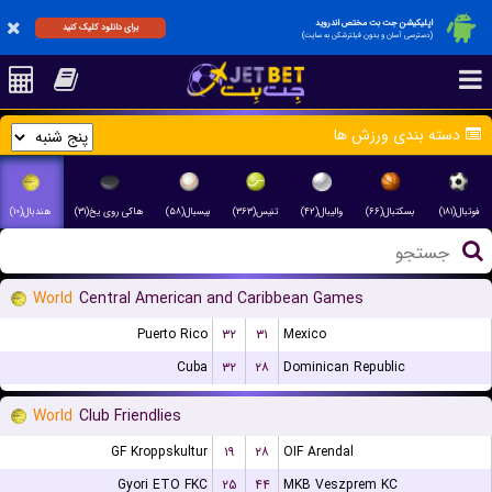
اپلیکیشن جت بت مختص اندروید
برای دانلود کلیک کنید
(دسترسی آسان و بدون فیلترشکن به سایت)
دسته بندی ورزش ها
فوتبال(۱۸۱)
بسکتبال(۶۶)
والیبال(۴۲)
تنیس(۳۶۳)
بیسبال(۵۸)
هاکی روی یخ(۳۱)
هندبال(۱۰)
World
Central American and Caribbean Games
Puerto Rico
۳۲
۳۱
Mexico
Cuba
۳۲
۲۸
Dominican Republic
World
Club Friendlies
GF Kroppskultur
۱۹
۲۸
OIF Arendal
Gyori ETO FKC
۲۵
۴۴
MKB Veszprem KC