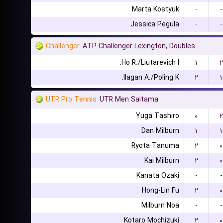
Marta Kostyuk
-
-
Jessica Pegula
-
-
Challenger
ATP Challenger Lexington, Doubles
Ho R./Liutarevich I.
۱
۲
Ilagan A./Poling K.
۲
۱
UTR Pro Tennis
UTR Men Saitama
Yuga Tashiro
۰
۲
Dan Milburn
۱
۱
Ryota Tanuma
۲
۰
Kai Milburn
۲
۰
Kanata Ozaki
-
-
Hong-Lin Fu
۲
۰
Milburn Noa
-
-
Kotaro Mochizuki
۲
۰