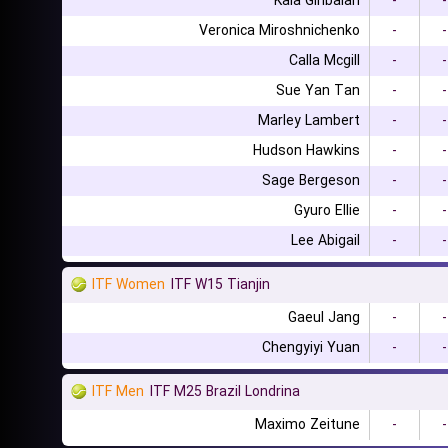
Kaia Giribalan
-
-
Veronica Miroshnichenko
-
-
Calla Mcgill
-
-
Sue Yan Tan
-
-
Marley Lambert
-
-
Hudson Hawkins
-
-
Sage Bergeson
-
-
Gyuro Ellie
-
-
Lee Abigail
-
-
ITF Women
ITF W15 Tianjin
Gaeul Jang
-
-
Chengyiyi Yuan
-
-
ITF Men
ITF M25 Brazil Londrina
Maximo Zeitune
-
-