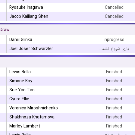
Ryosuke Inagawa
Cancelled
Jacob Kailiang Shen
Cancelled
 Draw
Daniil Glinka
inprogress
Joel Josef Schwarzler
بازی شروع نشده است
Lewis Bella
Finished
Simone Kay
Finished
Sue Yan Tan
Finished
Gyuro Ellie
Finished
Veronica Miroshnichenko
Finished
Shakhnoza Khatamova
Finished
Marley Lambert
Finished