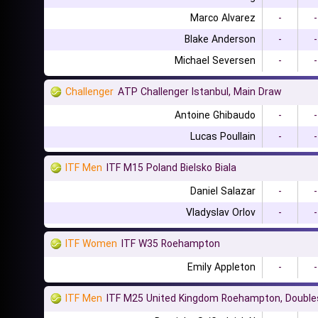
Marco Alvarez
-
-
Blake Anderson
-
-
Michael Seversen
-
-
Challenger
ATP Challenger Istanbul, Main Draw
Antoine Ghibaudo
-
-
Lucas Poullain
-
-
ITF Men
ITF M15 Poland Bielsko Biala
Daniel Salazar
-
-
Vladyslav Orlov
-
-
ITF Women
ITF W35 Roehampton
Emily Appleton
-
-
ITF Men
ITF M25 United Kingdom Roehampton, Double