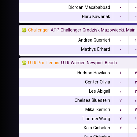
Diordan Macababbad
-
-
Haru Kawanak
-
-
Challenger
ATP Challenger Grodzisk Mazowiecki, Main
Andrea Guerrieri
۰
۱
Mathys Erhard
-
-
UTR Pro Tennis
UTR Women Newport Beach
Hudson Hawkins
۱
۲
Center Olivia
۰
۲
Lee Abigail
۰
۲
Chelsea Bluestein
۲
۰
Mika Ikemori
۰
۲
Tianmei Wang
۲
۱
Kaia Giribalan
۲
۰