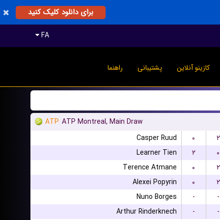
برای دانلود کلیک کنید
FA
کازینو آنلاین
پشتیبانی
راهنما
ATP
ATP Montreal, Main Draw
Casper Ruud
۰
۲
Learner Tien
۲
۰
Terence Atmane
۰
۲
Alexei Popyrin
۰
۲
Nuno Borges
-
-
Arthur Rinderknech
-
-