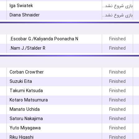
Iga Swiatek
بازی شروع نشده است
Diana Shnaider
بازی شروع نشده است
Escobar G./Kaliyanda Poonacha N.
Finished
Nam J./Stalder R.
Finished
Corban Crowther
Finished
Suzuki Eita
Finished
Takumi Katsuda
Finished
Kotaro Matsumura
Finished
Manato Uchida
Finished
Satoru Nakajima
Finished
Yuto Miyagawa
Finished
Riku Higashi
Finished