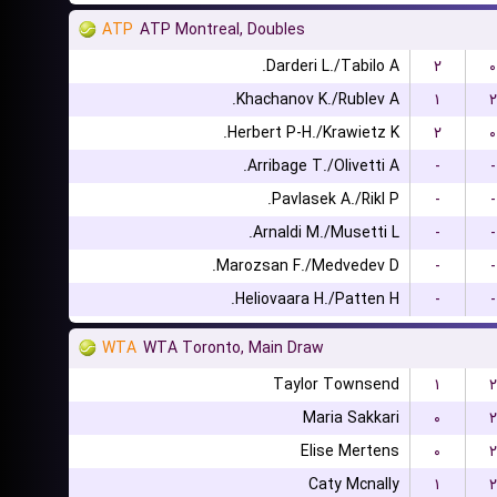
ATP
ATP Montreal, Doubles
Darderi L./Tabilo A.
۲
۰
Khachanov K./Rublev A.
۱
۲
Herbert P-H./Krawietz K.
۲
۰
Arribage T./Olivetti A.
-
-
Pavlasek A./Rikl P.
-
-
Arnaldi M./Musetti L.
-
-
Marozsan F./Medvedev D.
-
-
Heliovaara H./Patten H.
-
-
WTA
WTA Toronto, Main Draw
Taylor Townsend
۱
۲
Maria Sakkari
۰
۲
Elise Mertens
۰
۲
Caty Mcnally
۱
۲