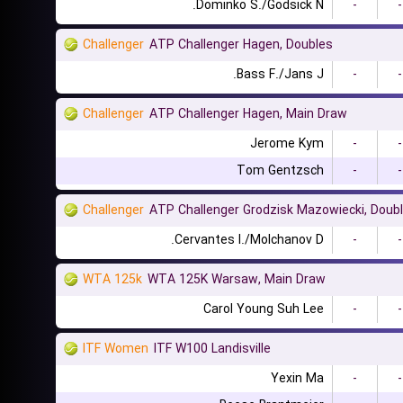
Dominko S./Godsick N.
-
-
Challenger
ATP Challenger Hagen, Doubles
Bass F./Jans J.
-
-
Challenger
ATP Challenger Hagen, Main Draw
Jerome Kym
-
-
Tom Gentzsch
-
-
Challenger
ATP Challenger Grodzisk Mazowiecki, Doub
Cervantes I./Molchanov D.
-
-
WTA 125k
WTA 125K Warsaw, Main Draw
Carol Young Suh Lee
-
-
ITF Women
ITF W100 Landisville
Yexin Ma
-
-