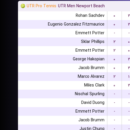
UTR Pro Tennis
UTR Men Newport Beach
Rohan Sachdev
۰
۲
Eugenio Gonzalez Fitzmaurice
۰
۲
Emmett Potter
-
-
Sklar Phillips
۲
۰
Emmett Potter
۲
۰
George Hakopian
۰
۲
Jacob Brumm
۰
۲
Marco Alvarez
۲
۱
Miles Clark
۰
۲
Nischal Spurling
-
-
David Duong
-
-
Emmett Potter
-
-
Jacob Brumm
-
-
Justin Chung
-
-